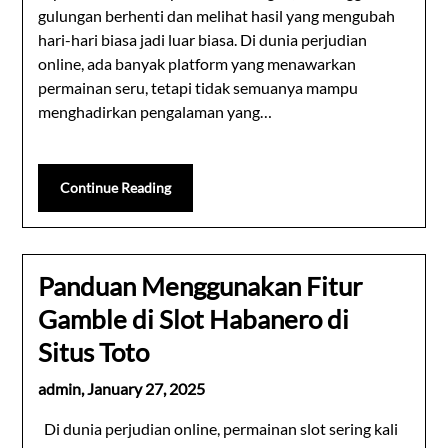
gulungan berhenti dan melihat hasil yang mengubah
hari-hari biasa jadi luar biasa. Di dunia perjudian
online, ada banyak platform yang menawarkan
permainan seru, tetapi tidak semuanya mampu
menghadirkan pengalaman yang…
Continue Reading
Panduan Menggunakan Fitur
Gamble di Slot Habanero di
Situs Toto
admin,
January 27, 2025
Di dunia perjudian online, permainan slot sering kali