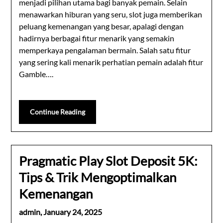
menjadi pilihan utama bagi banyak pemain. Selain
menawarkan hiburan yang seru, slot juga memberikan
peluang kemenangan yang besar, apalagi dengan
hadirnya berbagai fitur menarik yang semakin
memperkaya pengalaman bermain. Salah satu fitur
yang sering kali menarik perhatian pemain adalah fitur
Gamble….
Continue Reading
Pragmatic Play Slot Deposit 5K:
Tips & Trik Mengoptimalkan
Kemenangan
admin,
January 24, 2025