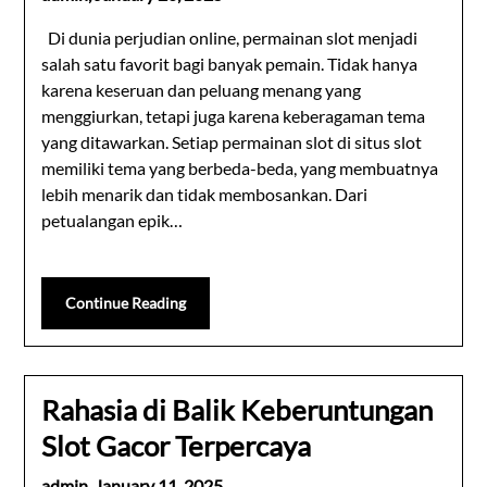
Di dunia perjudian online, permainan slot menjadi
salah satu favorit bagi banyak pemain. Tidak hanya
karena keseruan dan peluang menang yang
menggiurkan, tetapi juga karena keberagaman tema
yang ditawarkan. Setiap permainan slot di situs slot
memiliki tema yang berbeda-beda, yang membuatnya
lebih menarik dan tidak membosankan. Dari
petualangan epik…
Continue Reading
Rahasia di Balik Keberuntungan
Slot Gacor Terpercaya
admin,
January 11, 2025