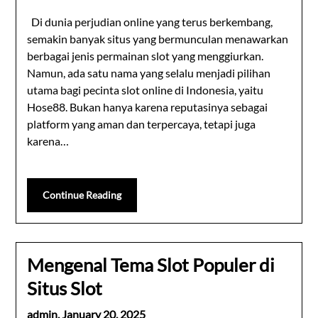
Di dunia perjudian online yang terus berkembang,
semakin banyak situs yang bermunculan menawarkan
berbagai jenis permainan slot yang menggiurkan.
Namun, ada satu nama yang selalu menjadi pilihan
utama bagi pecinta slot online di Indonesia, yaitu
Hose88. Bukan hanya karena reputasinya sebagai
platform yang aman dan terpercaya, tetapi juga
karena…
Continue Reading
Mengenal Tema Slot Populer di
Situs Slot
admin,
January 20, 2025