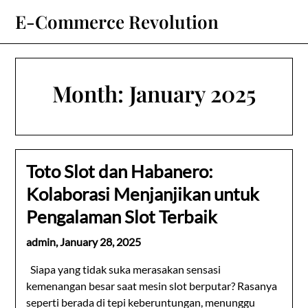
Skip
E-Commerce Revolution
to
content
Month:
January 2025
Toto Slot dan Habanero:
Kolaborasi Menjanjikan untuk
Pengalaman Slot Terbaik
admin,
January 28, 2025
Siapa yang tidak suka merasakan sensasi
kemenangan besar saat mesin slot berputar? Rasanya
seperti berada di tepi keberuntungan, menunggu