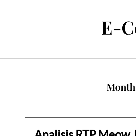
Skip
to
content
E-C
Month
Analisis RTP Meow 