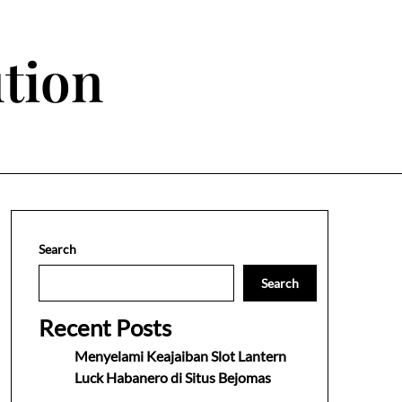
tion
Search
Search
Recent Posts
Menyelami Keajaiban Slot Lantern
Luck Habanero di Situs Bejomas