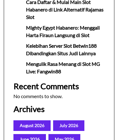
Cara Daftar & Mulai Main Slot
Habanero di Link Alternatif Rajamas
Slot
Mighty Egypt Habanero: Menggali
Harta Firaun Langsung di Slot
Kelebihan Server Slot Betwin188
Dibandingkan Situs Judi Lainnya
Mengulik Rasa Menang di Slot MG
Live: Fangwin88
Recent Comments
No comments to show.
Archives
August 2026
July 2026
June 2026
May 2026