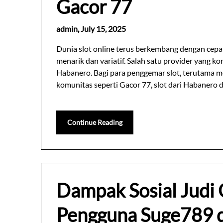
Gacor 77
admin,
July 15, 2025
Dunia slot online terus berkembang dengan cep
menarik dan variatif. Salah satu provider yang k
Habanero. Bagi para penggemar slot, terutama me
komunitas seperti Gacor 77, slot dari Habanero 
Continue Reading
Dampak Sosial Judi 
Pengguna Suge789 d