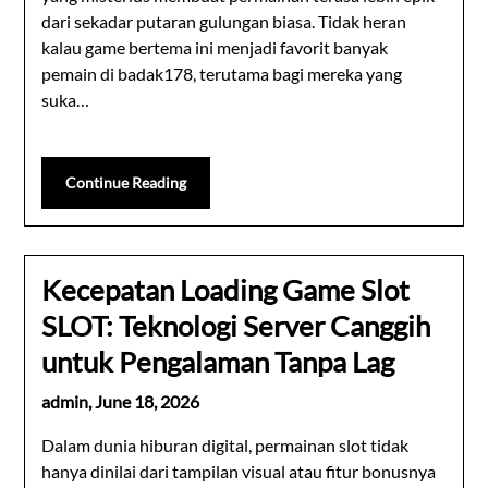
dari sekadar putaran gulungan biasa. Tidak heran
kalau game bertema ini menjadi favorit banyak
pemain di badak178, terutama bagi mereka yang
suka…
Continue Reading
Kecepatan Loading Game Slot
SLOT: Teknologi Server Canggih
untuk Pengalaman Tanpa Lag
admin,
June 18, 2026
Dalam dunia hiburan digital, permainan slot tidak
hanya dinilai dari tampilan visual atau fitur bonusnya