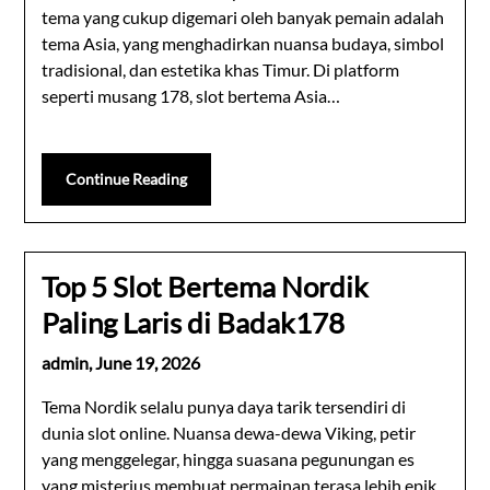
tema yang cukup digemari oleh banyak pemain adalah
tema Asia, yang menghadirkan nuansa budaya, simbol
tradisional, dan estetika khas Timur. Di platform
seperti musang 178, slot bertema Asia…
Continue Reading
Top 5 Slot Bertema Nordik
Paling Laris di Badak178
admin,
June 19, 2026
Tema Nordik selalu punya daya tarik tersendiri di
dunia slot online. Nuansa dewa-dewa Viking, petir
yang menggelegar, hingga suasana pegunungan es
yang misterius membuat permainan terasa lebih epik