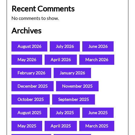
Recent Comments
No comments to show.
Archives
August 2026
July 2026
June 2026
May 2026
April 2026
March 2026
February 2026
January 2026
December 2025
November 2025
October 2025
September 2025
August 2025
July 2025
June 2025
May 2025
April 2025
March 2025