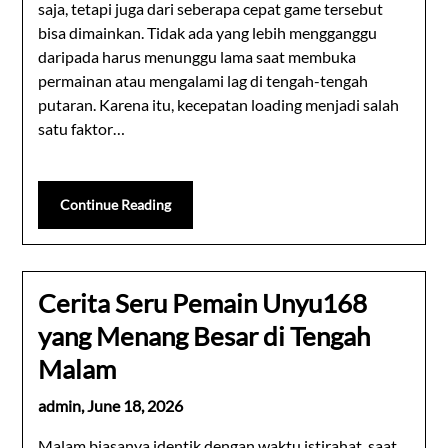
saja, tetapi juga dari seberapa cepat game tersebut
bisa dimainkan. Tidak ada yang lebih mengganggu
daripada harus menunggu lama saat membuka
permainan atau mengalami lag di tengah-tengah
putaran. Karena itu, kecepatan loading menjadi salah
satu faktor…
Continue Reading
Cerita Seru Pemain Unyu168
yang Menang Besar di Tengah
Malam
admin,
June 18, 2026
Malam biasanya identik dengan waktu istirahat, saat