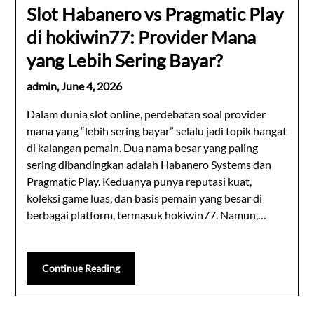
Slot Habanero vs Pragmatic Play
di hokiwin77: Provider Mana
yang Lebih Sering Bayar?
admin,
June 4, 2026
Dalam dunia slot online, perdebatan soal provider
mana yang “lebih sering bayar” selalu jadi topik hangat
di kalangan pemain. Dua nama besar yang paling
sering dibandingkan adalah Habanero Systems dan
Pragmatic Play. Keduanya punya reputasi kuat,
koleksi game luas, dan basis pemain yang besar di
berbagai platform, termasuk hokiwin77. Namun,…
Continue Reading