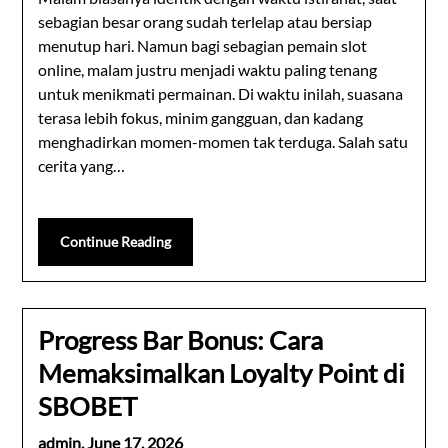
sebagian besar orang sudah terlelap atau bersiap
menutup hari. Namun bagi sebagian pemain slot
online, malam justru menjadi waktu paling tenang
untuk menikmati permainan. Di waktu inilah, suasana
terasa lebih fokus, minim gangguan, dan kadang
menghadirkan momen-momen tak terduga. Salah satu
cerita yang…
Continue Reading
Progress Bar Bonus: Cara
Memaksimalkan Loyalty Point di
SBOBET
admin,
June 17, 2026