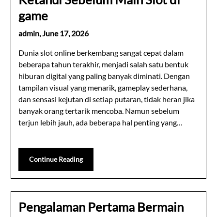
game
admin,
June 17, 2026
Dunia slot online berkembang sangat cepat dalam
beberapa tahun terakhir, menjadi salah satu bentuk
hiburan digital yang paling banyak diminati. Dengan
tampilan visual yang menarik, gameplay sederhana,
dan sensasi kejutan di setiap putaran, tidak heran jika
banyak orang tertarik mencoba. Namun sebelum
terjun lebih jauh, ada beberapa hal penting yang…
Continue Reading
Pengalaman Pertama Bermain