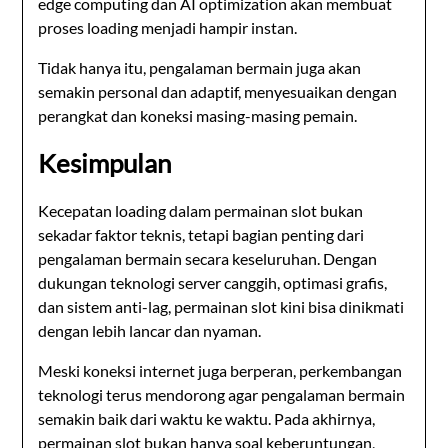
edge computing dan AI optimization akan membuat
proses loading menjadi hampir instan.
Tidak hanya itu, pengalaman bermain juga akan
semakin personal dan adaptif, menyesuaikan dengan
perangkat dan koneksi masing-masing pemain.
Kesimpulan
Kecepatan loading dalam permainan slot bukan
sekadar faktor teknis, tetapi bagian penting dari
pengalaman bermain secara keseluruhan. Dengan
dukungan teknologi server canggih, optimasi grafis,
dan sistem anti-lag, permainan slot kini bisa dinikmati
dengan lebih lancar dan nyaman.
Meski koneksi internet juga berperan, perkembangan
teknologi terus mendorong agar pengalaman bermain
semakin baik dari waktu ke waktu. Pada akhirnya,
permainan slot bukan hanya soal keberuntungan,