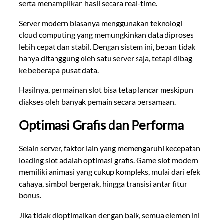
serta menampilkan hasil secara real-time.
Server modern biasanya menggunakan teknologi
cloud computing yang memungkinkan data diproses
lebih cepat dan stabil. Dengan sistem ini, beban tidak
hanya ditanggung oleh satu server saja, tetapi dibagi
ke beberapa pusat data.
Hasilnya, permainan slot bisa tetap lancar meskipun
diakses oleh banyak pemain secara bersamaan.
Optimasi Grafis dan Performa
Selain server, faktor lain yang memengaruhi kecepatan
loading slot adalah optimasi grafis. Game slot modern
memiliki animasi yang cukup kompleks, mulai dari efek
cahaya, simbol bergerak, hingga transisi antar fitur
bonus.
Jika tidak dioptimalkan dengan baik, semua elemen ini