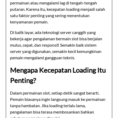
permainan atau mengalami lag di tengah-tengah
putaran. Karena itu, kecepatan loading menjadi salah
satu faktor penting yang sering menentukan
kenyamanan pemain.
Di balik layar, ada teknologi server canggih yang
bekerja agar pengalaman bermain slot bisa berjalan
mulus, cepat, dan responsif. Semakin baik sistem
server yang digunakan, semakin kecil kemungkinan
pemain mengalami gangguan teknis.
Mengapa Kecepatan Loading Itu
Penting?
Dalam permainan slot, setiap detik sangat berarti.
Pemain biasanya ingin langsung masuk ke permainan
tanpa hambatan. Jika loading terlalu lama,
pengalaman bisa terasa membosankan bahkan