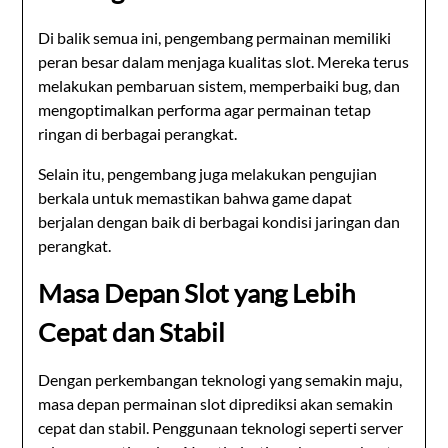
Di balik semua ini, pengembang permainan memiliki
peran besar dalam menjaga kualitas slot. Mereka terus
melakukan pembaruan sistem, memperbaiki bug, dan
mengoptimalkan performa agar permainan tetap
ringan di berbagai perangkat.
Selain itu, pengembang juga melakukan pengujian
berkala untuk memastikan bahwa game dapat
berjalan dengan baik di berbagai kondisi jaringan dan
perangkat.
Masa Depan Slot yang Lebih
Cepat dan Stabil
Dengan perkembangan teknologi yang semakin maju,
masa depan permainan slot diprediksi akan semakin
cepat dan stabil. Penggunaan teknologi seperti server