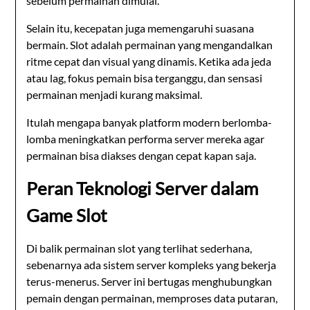
sebelum permainan dimulai.
Selain itu, kecepatan juga memengaruhi suasana
bermain. Slot adalah permainan yang mengandalkan
ritme cepat dan visual yang dinamis. Ketika ada jeda
atau lag, fokus pemain bisa terganggu, dan sensasi
permainan menjadi kurang maksimal.
Itulah mengapa banyak platform modern berlomba-
lomba meningkatkan performa server mereka agar
permainan bisa diakses dengan cepat kapan saja.
Peran Teknologi Server dalam
Game Slot
Di balik permainan slot yang terlihat sederhana,
sebenarnya ada sistem server kompleks yang bekerja
terus-menerus. Server ini bertugas menghubungkan
pemain dengan permainan, memproses data putaran,