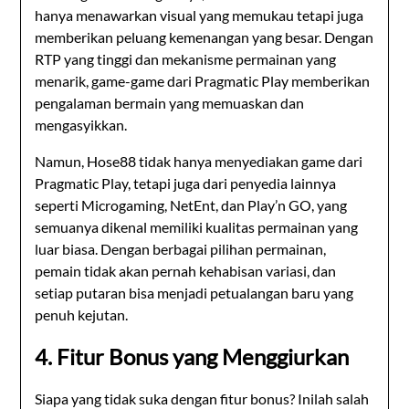
hanya menawarkan visual yang memukau tetapi juga
memberikan peluang kemenangan yang besar. Dengan
RTP yang tinggi dan mekanisme permainan yang
menarik, game-game dari Pragmatic Play memberikan
pengalaman bermain yang memuaskan dan
mengasyikkan.
Namun, Hose88 tidak hanya menyediakan game dari
Pragmatic Play, tetapi juga dari penyedia lainnya
seperti Microgaming, NetEnt, dan Play’n GO, yang
semuanya dikenal memiliki kualitas permainan yang
luar biasa. Dengan berbagai pilihan permainan,
pemain tidak akan pernah kehabisan variasi, dan
setiap putaran bisa menjadi petualangan baru yang
penuh kejutan.
4. Fitur Bonus yang Menggiurkan
Siapa yang tidak suka dengan fitur bonus? Inilah salah