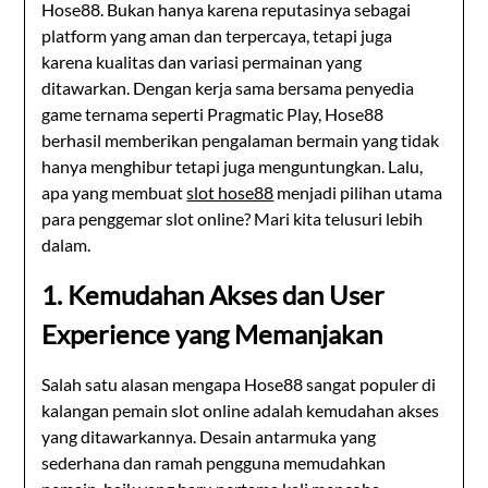
Hose88. Bukan hanya karena reputasinya sebagai
platform yang aman dan terpercaya, tetapi juga
karena kualitas dan variasi permainan yang
ditawarkan. Dengan kerja sama bersama penyedia
game ternama seperti Pragmatic Play, Hose88
berhasil memberikan pengalaman bermain yang tidak
hanya menghibur tetapi juga menguntungkan. Lalu,
apa yang membuat
slot hose88
menjadi pilihan utama
para penggemar slot online? Mari kita telusuri lebih
dalam.
1. Kemudahan Akses dan User
Experience yang Memanjakan
Salah satu alasan mengapa Hose88 sangat populer di
kalangan pemain slot online adalah kemudahan akses
yang ditawarkannya. Desain antarmuka yang
sederhana dan ramah pengguna memudahkan