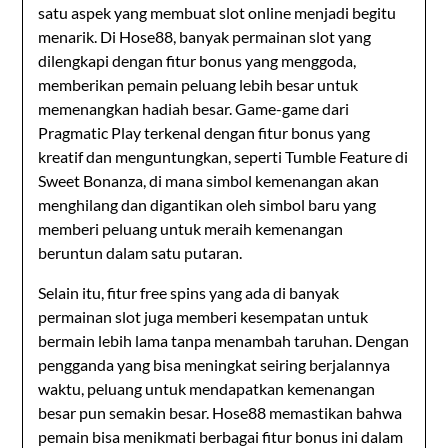
satu aspek yang membuat slot online menjadi begitu
menarik. Di Hose88, banyak permainan slot yang
dilengkapi dengan fitur bonus yang menggoda,
memberikan pemain peluang lebih besar untuk
memenangkan hadiah besar. Game-game dari
Pragmatic Play terkenal dengan fitur bonus yang
kreatif dan menguntungkan, seperti Tumble Feature di
Sweet Bonanza, di mana simbol kemenangan akan
menghilang dan digantikan oleh simbol baru yang
memberi peluang untuk meraih kemenangan
beruntun dalam satu putaran.
Selain itu, fitur free spins yang ada di banyak
permainan slot juga memberi kesempatan untuk
bermain lebih lama tanpa menambah taruhan. Dengan
pengganda yang bisa meningkat seiring berjalannya
waktu, peluang untuk mendapatkan kemenangan
besar pun semakin besar. Hose88 memastikan bahwa
pemain bisa menikmati berbagai fitur bonus ini dalam