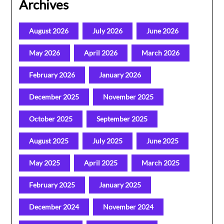
Archives
August 2026
July 2026
June 2026
May 2026
April 2026
March 2026
February 2026
January 2026
December 2025
November 2025
October 2025
September 2025
August 2025
July 2025
June 2025
May 2025
April 2025
March 2025
February 2025
January 2025
December 2024
November 2024