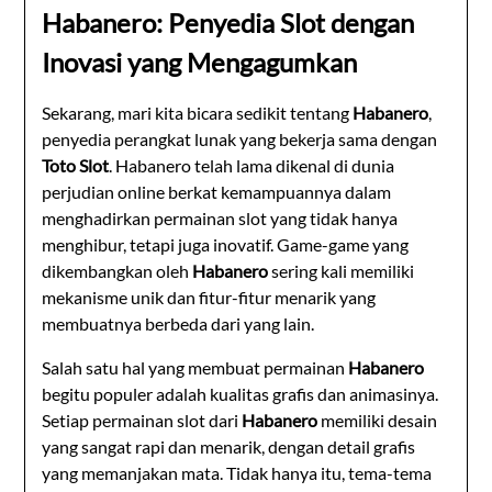
Habanero: Penyedia Slot dengan
Inovasi yang Mengagumkan
Sekarang, mari kita bicara sedikit tentang
Habanero
,
penyedia perangkat lunak yang bekerja sama dengan
Toto Slot
. Habanero telah lama dikenal di dunia
perjudian online berkat kemampuannya dalam
menghadirkan permainan slot yang tidak hanya
menghibur, tetapi juga inovatif. Game-game yang
dikembangkan oleh
Habanero
sering kali memiliki
mekanisme unik dan fitur-fitur menarik yang
membuatnya berbeda dari yang lain.
Salah satu hal yang membuat permainan
Habanero
begitu populer adalah kualitas grafis dan animasinya.
Setiap permainan slot dari
Habanero
memiliki desain
yang sangat rapi dan menarik, dengan detail grafis
yang memanjakan mata. Tidak hanya itu, tema-tema