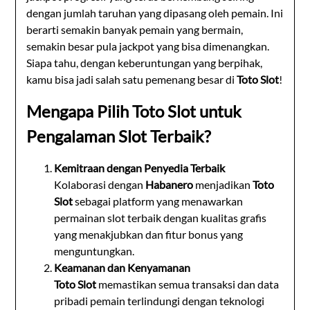
dengan jumlah taruhan yang dipasang oleh pemain. Ini
berarti semakin banyak pemain yang bermain,
semakin besar pula jackpot yang bisa dimenangkan.
Siapa tahu, dengan keberuntungan yang berpihak,
kamu bisa jadi salah satu pemenang besar di
Toto Slot
!
Mengapa Pilih Toto Slot untuk
Pengalaman Slot Terbaik?
Kemitraan dengan Penyedia Terbaik
Kolaborasi dengan
Habanero
menjadikan
Toto
Slot
sebagai platform yang menawarkan
permainan slot terbaik dengan kualitas grafis
yang menakjubkan dan fitur bonus yang
menguntungkan.
Keamanan dan Kenyamanan
Toto Slot
memastikan semua transaksi dan data
pribadi pemain terlindungi dengan teknologi