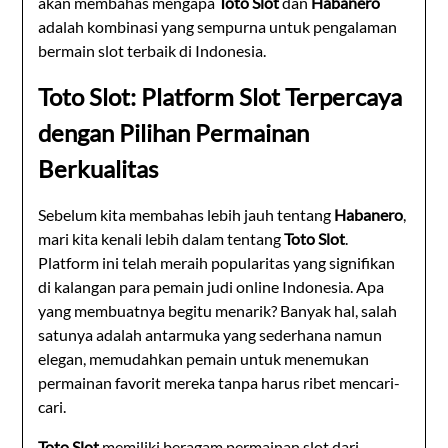
akan membahas mengapa
Toto Slot
dan
Habanero
adalah kombinasi yang sempurna untuk pengalaman
bermain slot terbaik di Indonesia.
Toto Slot: Platform Slot Terpercaya
dengan Pilihan Permainan
Berkualitas
Sebelum kita membahas lebih jauh tentang
Habanero
,
mari kita kenali lebih dalam tentang
Toto Slot
.
Platform ini telah meraih popularitas yang signifikan
di kalangan para pemain judi online Indonesia. Apa
yang membuatnya begitu menarik? Banyak hal, salah
satunya adalah antarmuka yang sederhana namun
elegan, memudahkan pemain untuk menemukan
permainan favorit mereka tanpa harus ribet mencari-
cari.
Toto Slot
memiliki beragam permainan slot dari