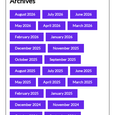
Archives
August 2026
July 2026
June 2026
May 2026
April 2026
March 2026
February 2026
January 2026
December 2025
November 2025
October 2025
September 2025
August 2025
July 2025
June 2025
May 2025
April 2025
March 2025
February 2025
January 2025
December 2024
November 2024