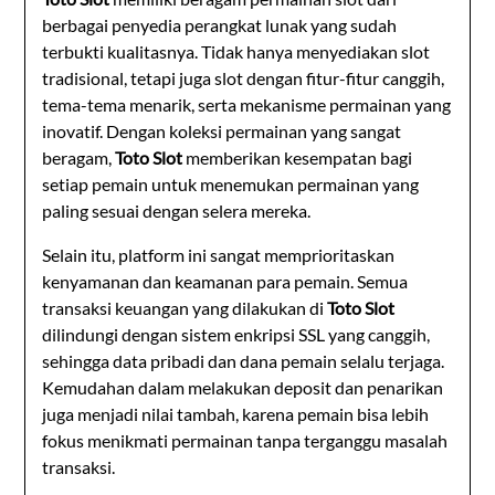
berbagai penyedia perangkat lunak yang sudah
terbukti kualitasnya. Tidak hanya menyediakan slot
tradisional, tetapi juga slot dengan fitur-fitur canggih,
tema-tema menarik, serta mekanisme permainan yang
inovatif. Dengan koleksi permainan yang sangat
beragam,
Toto Slot
memberikan kesempatan bagi
setiap pemain untuk menemukan permainan yang
paling sesuai dengan selera mereka.
Selain itu, platform ini sangat memprioritaskan
kenyamanan dan keamanan para pemain. Semua
transaksi keuangan yang dilakukan di
Toto Slot
dilindungi dengan sistem enkripsi SSL yang canggih,
sehingga data pribadi dan dana pemain selalu terjaga.
Kemudahan dalam melakukan deposit dan penarikan
juga menjadi nilai tambah, karena pemain bisa lebih
fokus menikmati permainan tanpa terganggu masalah
transaksi.