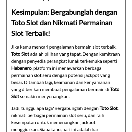
Kesimpulan: Bergabunglah dengan
Toto Slot dan Nikmati Permainan
Slot Terbaik!
Jika kamu mencari pengalaman bermain slot terbaik,
Toto Slot
adalah pilihan yang tepat. Dengan kemitraan
dengan penyedia perangkat lunak terkemuka seperti
Habanero
, platform ini menawarkan berbagai
permainan slot seru dengan potensi jackpot yang
besar. Ditambah lagi, keamanan dan kenyamanan
yang diberikan membuat pengalaman bermain di
Toto
Slot
semakin menyenangkan.
Jadi, tunggu apa lagi? Bergabunglah dengan
Toto Slot
,
nikmati berbagai permainan slot seru, dan raih
kesempatan untuk memenangkan jackpot
menggiurkan. Siapa tahu, hari ini adalah hari