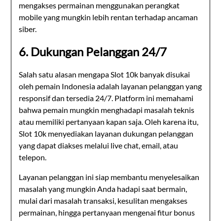
mengakses permainan menggunakan perangkat
mobile yang mungkin lebih rentan terhadap ancaman
siber.
6. Dukungan Pelanggan 24/7
Salah satu alasan mengapa Slot 10k banyak disukai
oleh pemain Indonesia adalah layanan pelanggan yang
responsif dan tersedia 24/7. Platform ini memahami
bahwa pemain mungkin menghadapi masalah teknis
atau memiliki pertanyaan kapan saja. Oleh karena itu,
Slot 10k menyediakan layanan dukungan pelanggan
yang dapat diakses melalui live chat, email, atau
telepon.
Layanan pelanggan ini siap membantu menyelesaikan
masalah yang mungkin Anda hadapi saat bermain,
mulai dari masalah transaksi, kesulitan mengakses
permainan, hingga pertanyaan mengenai fitur bonus