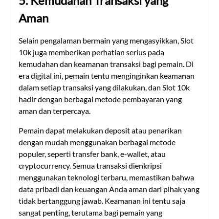
5. Kemudahan Transaksi yang
Aman
Selain pengalaman bermain yang mengasyikkan, Slot
10k juga memberikan perhatian serius pada
kemudahan dan keamanan transaksi bagi pemain. Di
era digital ini, pemain tentu menginginkan keamanan
dalam setiap transaksi yang dilakukan, dan Slot 10k
hadir dengan berbagai metode pembayaran yang
aman dan terpercaya.
Pemain dapat melakukan deposit atau penarikan
dengan mudah menggunakan berbagai metode
populer, seperti transfer bank, e-wallet, atau
cryptocurrency. Semua transaksi dienkripsi
menggunakan teknologi terbaru, memastikan bahwa
data pribadi dan keuangan Anda aman dari pihak yang
tidak bertanggung jawab. Keamanan ini tentu saja
sangat penting, terutama bagi pemain yang