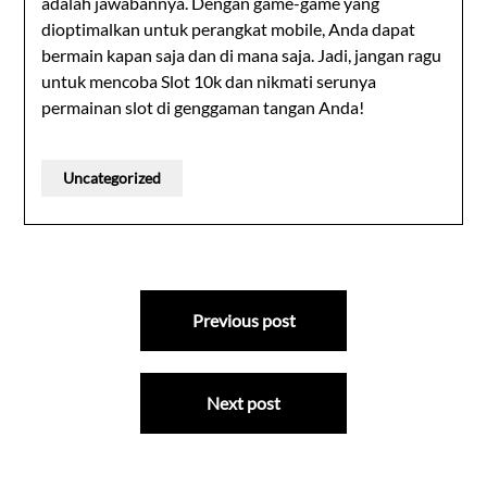
adalah jawabannya. Dengan game-game yang
dioptimalkan untuk perangkat mobile, Anda dapat
bermain kapan saja dan di mana saja. Jadi, jangan ragu
untuk mencoba Slot 10k dan nikmati serunya
permainan slot di genggaman tangan Anda!
Uncategorized
Post
Previous post
navigation
Next post