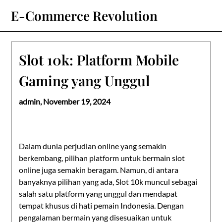
Skip
E-Commerce Revolution
to
content
Slot 10k: Platform Mobile
Gaming yang Unggul
admin,
November 19, 2024
Dalam dunia perjudian online yang semakin
berkembang, pilihan platform untuk bermain slot
online juga semakin beragam. Namun, di antara
banyaknya pilihan yang ada, Slot 10k muncul sebagai
salah satu platform yang unggul dan mendapat
tempat khusus di hati pemain Indonesia. Dengan
pengalaman bermain yang disesuaikan untuk