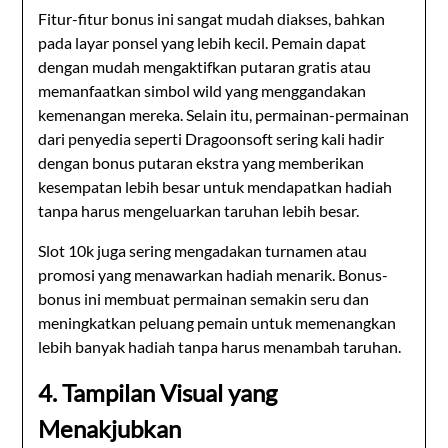
Fitur-fitur bonus ini sangat mudah diakses, bahkan
pada layar ponsel yang lebih kecil. Pemain dapat
dengan mudah mengaktifkan putaran gratis atau
memanfaatkan simbol wild yang menggandakan
kemenangan mereka. Selain itu, permainan-permainan
dari penyedia seperti Dragoonsoft sering kali hadir
dengan bonus putaran ekstra yang memberikan
kesempatan lebih besar untuk mendapatkan hadiah
tanpa harus mengeluarkan taruhan lebih besar.
Slot 10k juga sering mengadakan turnamen atau
promosi yang menawarkan hadiah menarik. Bonus-
bonus ini membuat permainan semakin seru dan
meningkatkan peluang pemain untuk memenangkan
lebih banyak hadiah tanpa harus menambah taruhan.
4. Tampilan Visual yang
Menakjubkan