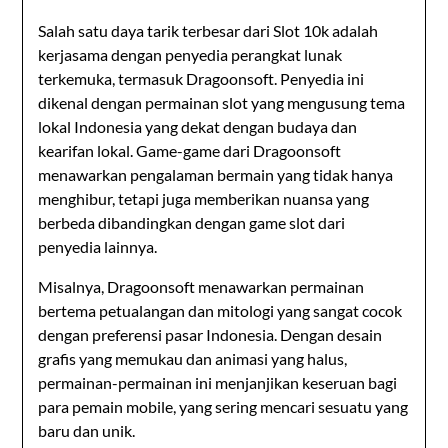
Salah satu daya tarik terbesar dari Slot 10k adalah
kerjasama dengan penyedia perangkat lunak
terkemuka, termasuk Dragoonsoft. Penyedia ini
dikenal dengan permainan slot yang mengusung tema
lokal Indonesia yang dekat dengan budaya dan
kearifan lokal. Game-game dari Dragoonsoft
menawarkan pengalaman bermain yang tidak hanya
menghibur, tetapi juga memberikan nuansa yang
berbeda dibandingkan dengan game slot dari
penyedia lainnya.
Misalnya, Dragoonsoft menawarkan permainan
bertema petualangan dan mitologi yang sangat cocok
dengan preferensi pasar Indonesia. Dengan desain
grafis yang memukau dan animasi yang halus,
permainan-permainan ini menjanjikan keseruan bagi
para pemain mobile, yang sering mencari sesuatu yang
baru dan unik.