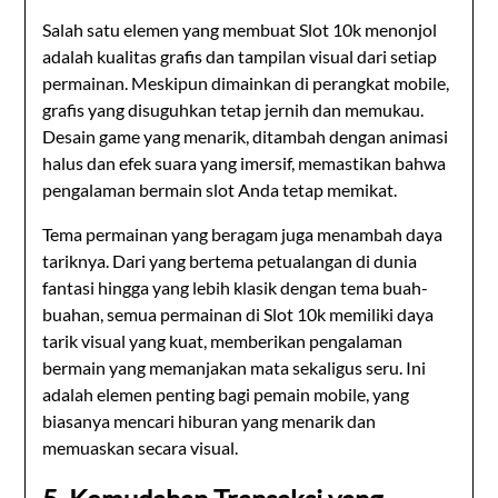
Salah satu elemen yang membuat Slot 10k menonjol
adalah kualitas grafis dan tampilan visual dari setiap
permainan. Meskipun dimainkan di perangkat mobile,
grafis yang disuguhkan tetap jernih dan memukau.
Desain game yang menarik, ditambah dengan animasi
halus dan efek suara yang imersif, memastikan bahwa
pengalaman bermain slot Anda tetap memikat.
Tema permainan yang beragam juga menambah daya
tariknya. Dari yang bertema petualangan di dunia
fantasi hingga yang lebih klasik dengan tema buah-
buahan, semua permainan di Slot 10k memiliki daya
tarik visual yang kuat, memberikan pengalaman
bermain yang memanjakan mata sekaligus seru. Ini
adalah elemen penting bagi pemain mobile, yang
biasanya mencari hiburan yang menarik dan
memuaskan secara visual.