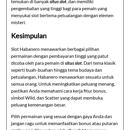
temukan di banyak
situs slot
, dan memiliki
pengembalian yang tinggi bagi para pemain yang
menyukai slot bertema petualangan dengan elemen
misteri.
Kesimpulan
Slot Habanero menawarkan berbagai pilihan
permainan dengan pembayaran tinggi yang patut
dicoba oleh para pemain di
situs slot
. Dari tema klasik
seperti buah-buahan hingga tema budaya dan
petualangan, Habanero menawarkan sesuatu untuk
semua orang. Untuk meningkatkan peluang menang,
pastikan Anda memahami cara kerja fitur bonus,
simbol Wild, dan Scatter yang dapat membuka
peluang kemenangan besar.
Pilih permainan yang sesuai dengan gaya Anda dan
jangan ragu untuk memanfaatkan bonus atau putaran