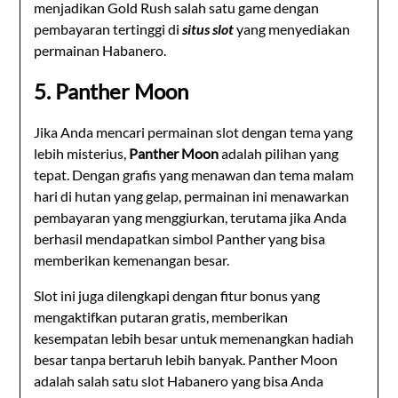
menjadikan Gold Rush salah satu game dengan
pembayaran tertinggi di
situs slot
yang menyediakan
permainan Habanero.
5.
Panther Moon
Jika Anda mencari permainan slot dengan tema yang
lebih misterius,
Panther Moon
adalah pilihan yang
tepat. Dengan grafis yang menawan dan tema malam
hari di hutan yang gelap, permainan ini menawarkan
pembayaran yang menggiurkan, terutama jika Anda
berhasil mendapatkan simbol Panther yang bisa
memberikan kemenangan besar.
Slot ini juga dilengkapi dengan fitur bonus yang
mengaktifkan putaran gratis, memberikan
kesempatan lebih besar untuk memenangkan hadiah
besar tanpa bertaruh lebih banyak. Panther Moon
adalah salah satu slot Habanero yang bisa Anda