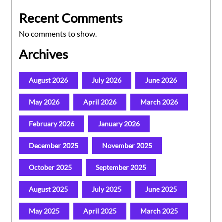
Recent Comments
No comments to show.
Archives
August 2026
July 2026
June 2026
May 2026
April 2026
March 2026
February 2026
January 2026
December 2025
November 2025
October 2025
September 2025
August 2025
July 2025
June 2025
May 2025
April 2025
March 2025