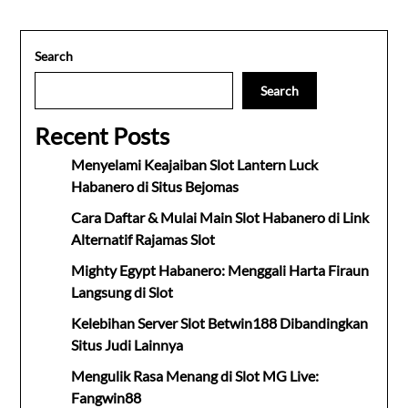
Search
Search
Recent Posts
Menyelami Keajaiban Slot Lantern Luck
Habanero di Situs Bejomas
Cara Daftar & Mulai Main Slot Habanero di Link
Alternatif Rajamas Slot
Mighty Egypt Habanero: Menggali Harta Firaun
Langsung di Slot
Kelebihan Server Slot Betwin188 Dibandingkan
Situs Judi Lainnya
Mengulik Rasa Menang di Slot MG Live:
Fangwin88