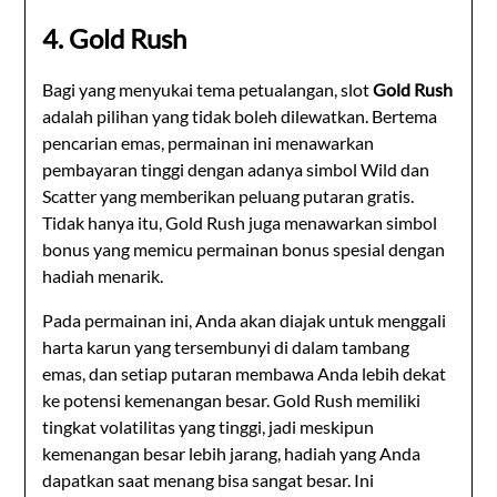
4.
Gold Rush
Bagi yang menyukai tema petualangan, slot
Gold Rush
adalah pilihan yang tidak boleh dilewatkan. Bertema
pencarian emas, permainan ini menawarkan
pembayaran tinggi dengan adanya simbol Wild dan
Scatter yang memberikan peluang putaran gratis.
Tidak hanya itu, Gold Rush juga menawarkan simbol
bonus yang memicu permainan bonus spesial dengan
hadiah menarik.
Pada permainan ini, Anda akan diajak untuk menggali
harta karun yang tersembunyi di dalam tambang
emas, dan setiap putaran membawa Anda lebih dekat
ke potensi kemenangan besar. Gold Rush memiliki
tingkat volatilitas yang tinggi, jadi meskipun
kemenangan besar lebih jarang, hadiah yang Anda
dapatkan saat menang bisa sangat besar. Ini