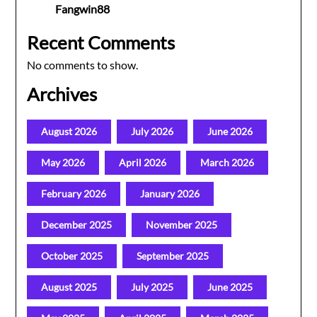
Fangwin88
Recent Comments
No comments to show.
Archives
August 2026
July 2026
June 2026
May 2026
April 2026
March 2026
February 2026
January 2026
December 2025
November 2025
October 2025
September 2025
August 2025
July 2025
June 2025