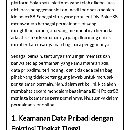
platform. Salah satu platform yang telah dikenal luas
oleh para penggemar slot online di Indonesia adalah
idn poker88
. Sebagai situs yang populer, IDN Poker88
menawarkan berbagai permainan slot yang
menghibur, namun, apa yang membuatnya berbeda
adalah sistem keamanannya yang dirancang untuk
memberikan rasa nyaman bagi para penggunanya.
Sebagai pemain, tentunya kamu ingin memastikan
bahwa setiap permainan yang kamu mainkan adil,
data pribadimu terlindungi, dan tidak ada celah bagi
pihak yang tidak bertanggung jawab untuk merusak
pengalaman bermain. Nah, dalam artikel ini, kita akan
membahas secara mendalam bagaimana IDN Poker88
menjaga keamanan para pemainnya, khususnya dalam
permainan slot online.
1.
Keamanan Data Pribadi dengan
Enkripsi Tingkat Tinggi