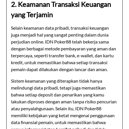
2.
Keamanan Transaksi Keuangan
yang Terjamin
Selain keamanan data pribadi, transaksi keuangan
juga menjadi hal yang sangat penting dalam dunia
perjudian online. IDN Poker88 telah bekerja sama
dengan berbagai metode pembayaran yang aman dan
terpercaya, seperti transfer bank, e-wallet, dan kartu
kredit, untuk memastikan bahwa setiap transaksi
pemain dapat dilakukan dengan lancar dan aman.
Sistem keamanan yang diterapkan tidak hanya
melindungi data pribadi, tetapi juga memastikan
bahwa setiap deposit dan penarikan yang kamu
lakukan diproses dengan aman tanpa risiko pencurian
atau penyalahgunaan. Selain itu, IDN Poker88
memiliki kebijakan yang ketat mengenai penggunaan
data finansial pemain, untuk memastikan bahwa