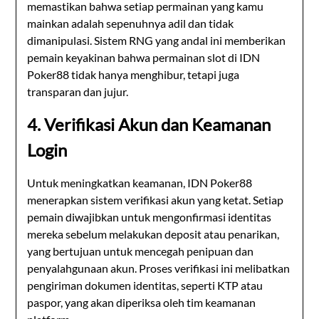
memastikan bahwa setiap permainan yang kamu
mainkan adalah sepenuhnya adil dan tidak
dimanipulasi. Sistem RNG yang andal ini memberikan
pemain keyakinan bahwa permainan slot di IDN
Poker88 tidak hanya menghibur, tetapi juga
transparan dan jujur.
4.
Verifikasi Akun dan Keamanan
Login
Untuk meningkatkan keamanan, IDN Poker88
menerapkan sistem verifikasi akun yang ketat. Setiap
pemain diwajibkan untuk mengonfirmasi identitas
mereka sebelum melakukan deposit atau penarikan,
yang bertujuan untuk mencegah penipuan dan
penyalahgunaan akun. Proses verifikasi ini melibatkan
pengiriman dokumen identitas, seperti KTP atau
paspor, yang akan diperiksa oleh tim keamanan