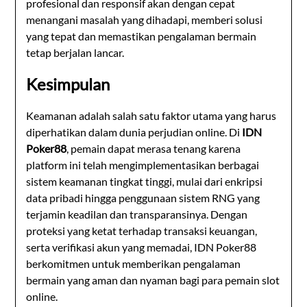
profesional dan responsif akan dengan cepat
menangani masalah yang dihadapi, memberi solusi
yang tepat dan memastikan pengalaman bermain
tetap berjalan lancar.
Kesimpulan
Keamanan adalah salah satu faktor utama yang harus
diperhatikan dalam dunia perjudian online. Di
IDN
Poker88
, pemain dapat merasa tenang karena
platform ini telah mengimplementasikan berbagai
sistem keamanan tingkat tinggi, mulai dari enkripsi
data pribadi hingga penggunaan sistem RNG yang
terjamin keadilan dan transparansinya. Dengan
proteksi yang ketat terhadap transaksi keuangan,
serta verifikasi akun yang memadai, IDN Poker88
berkomitmen untuk memberikan pengalaman
bermain yang aman dan nyaman bagi para pemain slot
online.