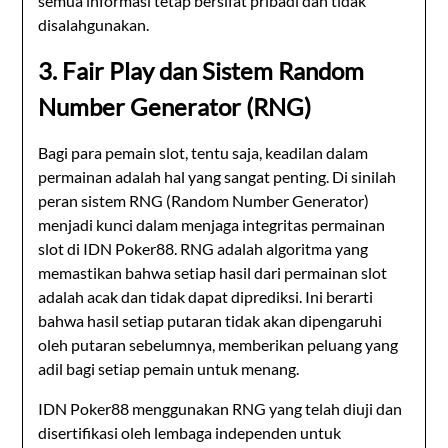
semua informasi tetap bersifat pribadi dan tidak
disalahgunakan.
3.
Fair Play dan Sistem Random
Number Generator (RNG)
Bagi para pemain slot, tentu saja, keadilan dalam
permainan adalah hal yang sangat penting. Di sinilah
peran sistem RNG (Random Number Generator)
menjadi kunci dalam menjaga integritas permainan
slot di IDN Poker88. RNG adalah algoritma yang
memastikan bahwa setiap hasil dari permainan slot
adalah acak dan tidak dapat diprediksi. Ini berarti
bahwa hasil setiap putaran tidak akan dipengaruhi
oleh putaran sebelumnya, memberikan peluang yang
adil bagi setiap pemain untuk menang.
IDN Poker88 menggunakan RNG yang telah diuji dan
disertifikasi oleh lembaga independen untuk