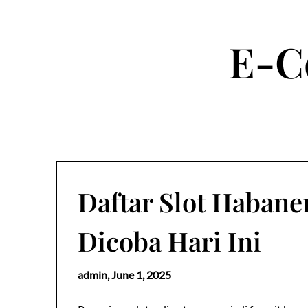
Skip
to
content
E-C
Daftar Slot Habane
Dicoba Hari Ini
admin,
June 1, 2025