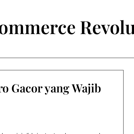
ommerce Revolu
ro Gacor yang Wajib