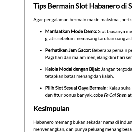
Tips Bermain Slot Habanero di S
Agar pengalaman bermain makin maksimal, beriku
Manfaatkan Mode Demo:
Slot biasanya me
gratis sebelum memasang taruhan uang asli
Perhatikan Jam Gacor:
Beberapa pemain pe
Pagi hari dan malam menjelang dini hari se
Kelola Modal dengan Bijak:
Jangan tergoda 
tetapkan batas menang dan kalah.
Pilih Slot Sesuai Gaya Bermain:
Kalau suka 
dan fitur bonus banyak, coba
Fa Cai Shen
a
Kesimpulan
Habanero memang bukan sekadar nama di industr
menyenangkan, dan punya peluang menang besar