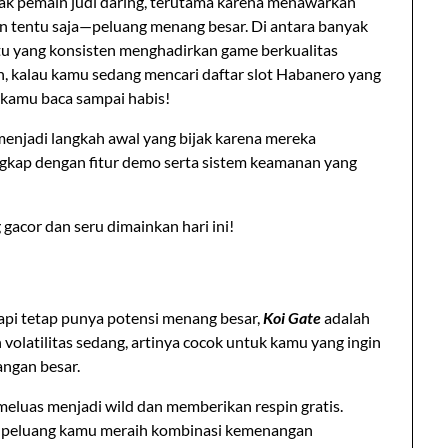
yak pemain judi daring, terutama karena menawarkan
an tentu saja—peluang menang besar. Di antara banyak
atu yang konsisten menghadirkan game berkualitas
 kalau kamu sedang mencari daftar slot Habanero yang
ib kamu baca sampai habis!
menjadi langkah awal yang bijak karena mereka
gkap dengan fitur demo serta sistem keamanan yang
 gacor dan seru dimainkan hari ini!
pi tetap punya potensi menang besar,
Koi Gate
adalah
n volatilitas sedang, artinya cocok untuk kamu yang ingin
angan besar.
 meluas menjadi wild dan memberikan respin gratis.
la peluang kamu meraih kombinasi kemenangan