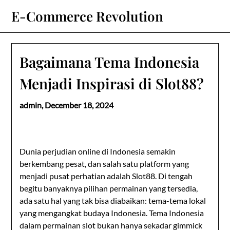
Skip
E-Commerce Revolution
to
content
Bagaimana Tema Indonesia
Menjadi Inspirasi di Slot88?
admin,
December 18, 2024
Dunia perjudian online di Indonesia semakin
berkembang pesat, dan salah satu platform yang
menjadi pusat perhatian adalah Slot88. Di tengah
begitu banyaknya pilihan permainan yang tersedia,
ada satu hal yang tak bisa diabaikan: tema-tema lokal
yang mengangkat budaya Indonesia. Tema Indonesia
dalam permainan slot bukan hanya sekadar gimmick