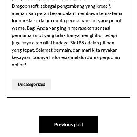
Dragoonsoft, sebagai pengembang yang kreatif,
memainkan peran besar dalam membawa tema-tema
Indonesia ke dalam dunia permainan slot yang penuh
warna. Bagi Anda yang ingin merasakan sensasi
permainan slot yang tidak hanya menghibur tetapi
juga kaya akan nilai budaya, Slot88 adalah pilihan
yang tepat. Selamat bermain, dan mari kita rayakan
kekayaan budaya Indonesia melalui dunia perjudian
online!
Uncategorized
Post
Previous post
navigation