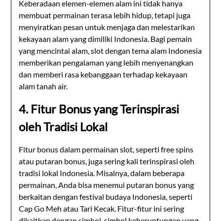
Keberadaan elemen-elemen alam ini tidak hanya
membuat permainan terasa lebih hidup, tetapi juga
menyiratkan pesan untuk menjaga dan melestarikan
kekayaan alam yang dimiliki Indonesia. Bagi pemain
yang mencintai alam, slot dengan tema alam Indonesia
memberikan pengalaman yang lebih menyenangkan
dan memberi rasa kebanggaan terhadap kekayaan
alam tanah air.
4. Fitur Bonus yang Terinspirasi
oleh Tradisi Lokal
Fitur bonus dalam permainan slot, seperti free spins
atau putaran bonus, juga sering kali terinspirasi oleh
tradisi lokal Indonesia. Misalnya, dalam beberapa
permainan, Anda bisa menemui putaran bonus yang
berkaitan dengan festival budaya Indonesia, seperti
Cap Go Meh atau Tari Kecak. Fitur-fitur ini sering
dikaitkan dengan simbol-simbol keberuntungan yang