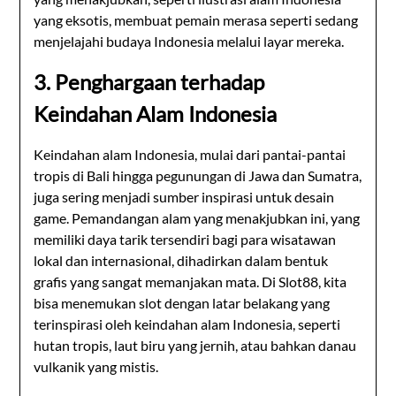
yang eksotis, membuat pemain merasa seperti sedang
menjelajahi budaya Indonesia melalui layar mereka.
3. Penghargaan terhadap
Keindahan Alam Indonesia
Keindahan alam Indonesia, mulai dari pantai-pantai
tropis di Bali hingga pegunungan di Jawa dan Sumatra,
juga sering menjadi sumber inspirasi untuk desain
game. Pemandangan alam yang menakjubkan ini, yang
memiliki daya tarik tersendiri bagi para wisatawan
lokal dan internasional, dihadirkan dalam bentuk
grafis yang sangat memanjakan mata. Di Slot88, kita
bisa menemukan slot dengan latar belakang yang
terinspirasi oleh keindahan alam Indonesia, seperti
hutan tropis, laut biru yang jernih, atau bahkan danau
vulkanik yang mistis.