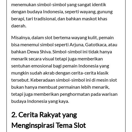
menemukan simbol-simbol yang sangat identik
dengan budaya Indonesia, seperti wayang, gunung
berapi, tari tradisional, dan bahkan maskot khas
daerah.
Misalnya, dalam slot bertema wayang kulit, pemain
bisa menemui simbol seperti Arjuna, Gatotkaca, atau
bahkan Dewa Shiva. Simbol-simbol ini tidak hanya
menarik secara visual tetapi juga memberikan
sentuhan emosional bagi pemain Indonesia yang
mungkin sudah akrab dengan cerita-cerita klasik
tersebut. Keberadaan simbol-simbol ini di mesin slot
bukan hanya membuat permainan lebih menarik,
tetapi juga memberikan penghormatan pada warisan
budaya Indonesia yang kaya.
2. Cerita Rakyat yang
Menginspirasi Tema Slot