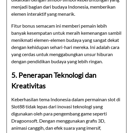
menjadi bagian dari budaya Indonesia, memberikan
elemen interaktif yang menarik.
Fitur bonus semacam ini memberi pemain lebih
banyak kesempatan untuk meraih kemenangan sambil
menikmati elemen-elemen budaya yang sangat dekat
dengan kehidupan sehari-hari mereka. Ini adalah cara
yang cerdas untuk menggabungkan unsur hiburan
dengan pendidikan budaya yang lebih ringan.
5. Penerapan Teknologi dan
Kreativitas
Keberhasilan tema Indonesia dalam permainan slot di
Slot88 tidak lepas dari inovasi teknologi yang
digunakan oleh para pengembang game seperti
Dragoonsoft. Dengan menggunakan grafis 3D,
animasi canggih, dan efek suara yang imersif,