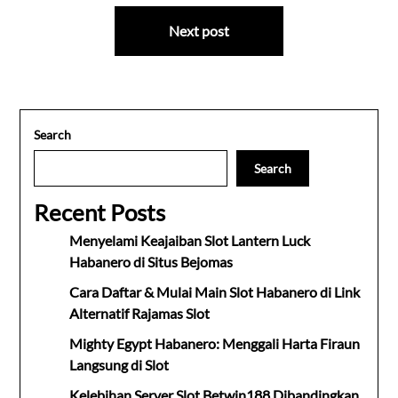
Next post
Search
Search
Recent Posts
Menyelami Keajaiban Slot Lantern Luck
Habanero di Situs Bejomas
Cara Daftar & Mulai Main Slot Habanero di Link
Alternatif Rajamas Slot
Mighty Egypt Habanero: Menggali Harta Firaun
Langsung di Slot
Kelebihan Server Slot Betwin188 Dibandingkan