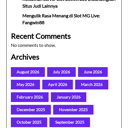
Situs Judi Lainnya
Mengulik Rasa Menang di Slot MG Live:
Fangwin88
Recent Comments
No comments to show.
Archives
August 2026
July 2026
June 2026
May 2026
April 2026
March 2026
February 2026
January 2026
December 2025
November 2025
October 2025
September 2025