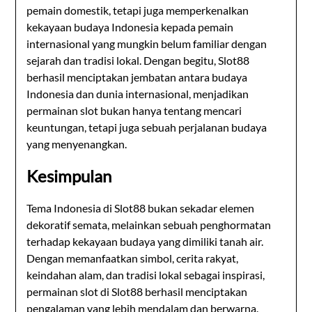
pemain domestik, tetapi juga memperkenalkan
kekayaan budaya Indonesia kepada pemain
internasional yang mungkin belum familiar dengan
sejarah dan tradisi lokal. Dengan begitu, Slot88
berhasil menciptakan jembatan antara budaya
Indonesia dan dunia internasional, menjadikan
permainan slot bukan hanya tentang mencari
keuntungan, tetapi juga sebuah perjalanan budaya
yang menyenangkan.
Kesimpulan
Tema Indonesia di Slot88 bukan sekadar elemen
dekoratif semata, melainkan sebuah penghormatan
terhadap kekayaan budaya yang dimiliki tanah air.
Dengan memanfaatkan simbol, cerita rakyat,
keindahan alam, dan tradisi lokal sebagai inspirasi,
permainan slot di Slot88 berhasil menciptakan
pengalaman yang lebih mendalam dan berwarna.