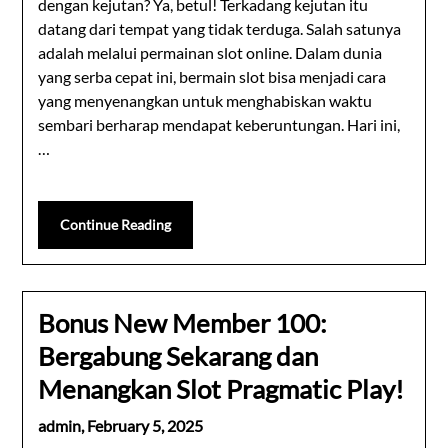
dengan kejutan? Ya, betul! Terkadang kejutan itu
datang dari tempat yang tidak terduga. Salah satunya
adalah melalui permainan slot online. Dalam dunia
yang serba cepat ini, bermain slot bisa menjadi cara
yang menyenangkan untuk menghabiskan waktu
sembari berharap mendapat keberuntungan. Hari ini,
…
Continue Reading
Bonus New Member 100:
Bergabung Sekarang dan
Menangkan Slot Pragmatic Play!
admin,
February 5, 2025