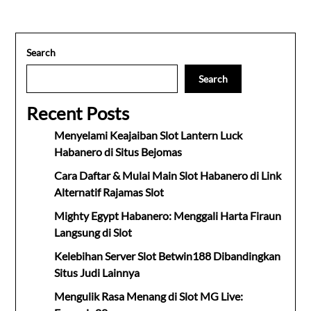
Search
Search
Recent Posts
Menyelami Keajaiban Slot Lantern Luck
Habanero di Situs Bejomas
Cara Daftar & Mulai Main Slot Habanero di Link
Alternatif Rajamas Slot
Mighty Egypt Habanero: Menggali Harta Firaun
Langsung di Slot
Kelebihan Server Slot Betwin188 Dibandingkan
Situs Judi Lainnya
Mengulik Rasa Menang di Slot MG Live: