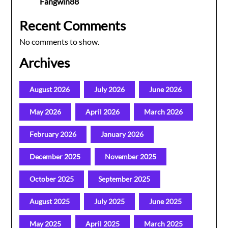
Fangwin88
Recent Comments
No comments to show.
Archives
August 2026
July 2026
June 2026
May 2026
April 2026
March 2026
February 2026
January 2026
December 2025
November 2025
October 2025
September 2025
August 2025
July 2025
June 2025
May 2025
April 2025
March 2025